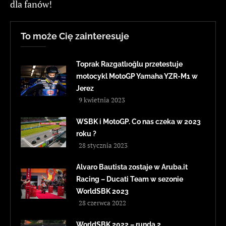
dla fanów!
To może Cię zainteresuje
Toprak Razgatlıoğlu przetestuje
motocykl MotoGP Yamaha YZR-M1 w
Jerez
9 kwietnia 2023
WSBK i MotoGP. Co nas czeka w 2023
roku ?
28 stycznia 2023
Alvaro Bautista zostaje w Aruba.it
Racing – Ducati Team w sezonie
WorldSBK 2023
28 czerwca 2022
WorldSBK 2022 – runda 2