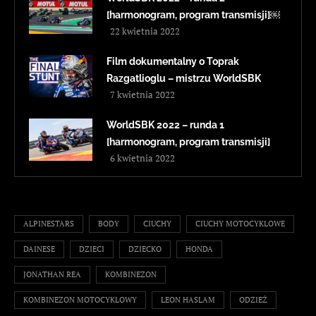
[harmonogram, program transmisji]￼
22 kwietnia 2022
Film dokumentalny o Toprak
Razgatlioglu – mistrzu WorldSBK
7 kwietnia 2022
WorldSBK 2022 – runda 1
[harmonogram, program transmisji]
6 kwietnia 2022
ALPINESTARS
BODY
CIUCHY
CIUCHY MOTOCYKLOWE
DAINESE
DZIECI
DZIECKO
HONDA
JONATHAN REA
KOMBINEZON
KOMBINEZON MOTOCYKLOWY
LEON HASLAM
ODZIEŻ