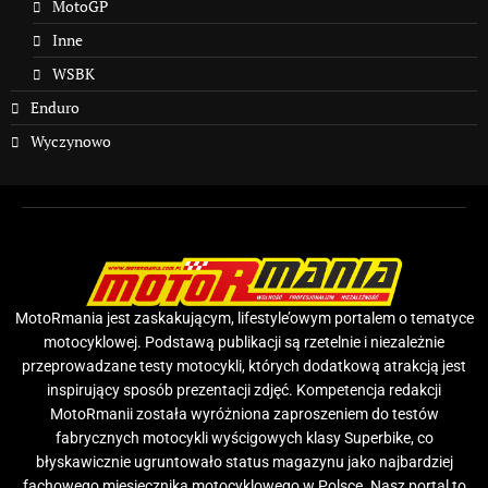
MotoGP
Inne
WSBK
Enduro
Wyczynowo
MotoRmania jest zaskakującym, lifestyle’owym portalem o tematyce
motocyklowej. Podstawą publikacji są rzetelnie i niezależnie
przeprowadzane testy motocykli, których dodatkową atrakcją jest
inspirujący sposób prezentacji zdjęć. Kompetencja redakcji
MotoRmanii została wyróżniona zaproszeniem do testów
fabrycznych motocykli wyścigowych klasy Superbike, co
błyskawicznie ugruntowało status magazynu jako najbardziej
fachowego miesięcznika motocyklowego w Polsce. Nasz portal to