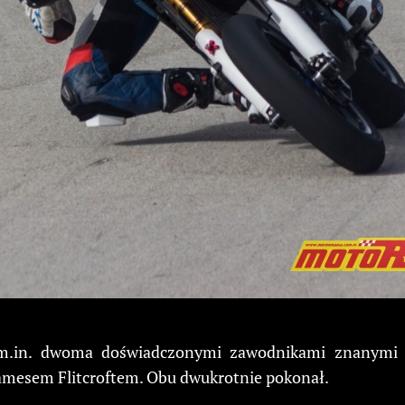
 m.in. dwoma doświadczonymi zawodnikami znanymi z
amesem Flitcroftem. Obu dwukrotnie pokonał.