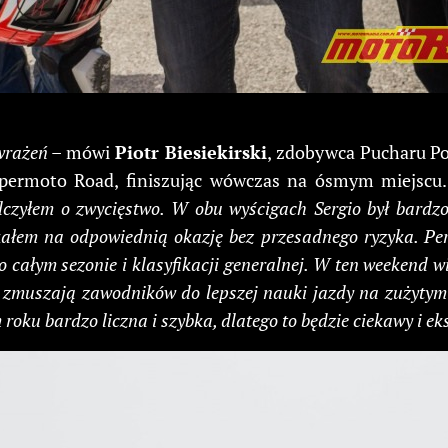
wrażeń
– mówi
Piotr Biesiekirski
, zdobywca Pucharu Po
upermoto Road, finiszując wówczas na ósmym miejscu
czyłem o zwycięstwo. W obu wyścigach Sergio był bardzo
ekałem na odpowiednią okazję bez przesadnego ryzyka. Per
o całym sezonie i klasyfikacji generalnej. W ten weekend w
i zmuszają zawodników do lepszej nauki jazdy na zużytym
oku bardzo liczna i szybka, dlatego to będzie ciekawy i ek