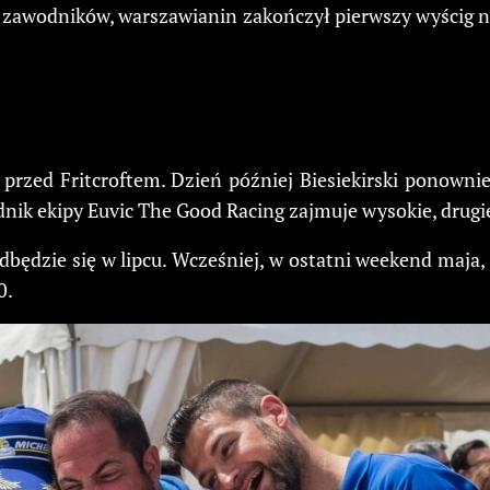
 zawodników, warszawianin zakończył pierwszy wyścig na 
przed Fritcroftem. Dzień później Biesiekirski ponown
nik ekipy Euvic The Good Racing zajmuje wysokie, drugie 
ędzie się w lipcu. Wcześniej, w ostatni weekend maja, 
0.