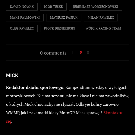
DAWID NOWAK
IGOR TESKE
JEREMIASZ WOJCIECHOWSKI
MAKS PALMOWSKI
MATEUSZ PASIUK
MILAN PAWELEC
OLEG PAWELEC
PIOTR BIESIEKIRSKI
WÓJCIK RACING TEAM
0 comments
0
MICK
Redaktor działu sportowego.
Kompendium wiedzy o wyścigach
motocyklowych. Nie ma sezonu, nie ma klasy i nie ma zawodników,
o których Mick chociażby nie słyszał. Odkryje kulisy zarówno
WMMP, jak i zakamarki klasy MotoGP. Masz sprawę ?
Skontaktuj
się
.