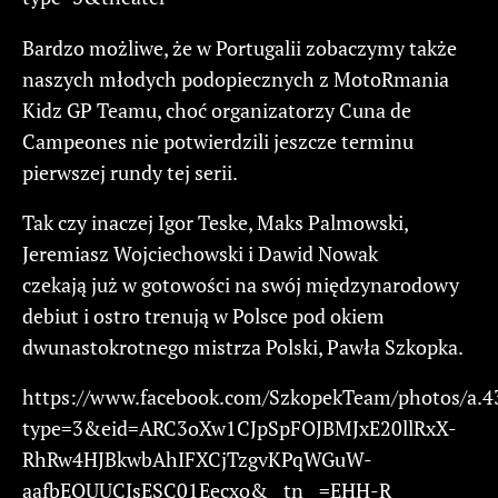
Bardzo możliwe, że w Portugalii zobaczymy także
naszych młodych podopiecznych z MotoRmania
Kidz GP Teamu, choć organizatorzy Cuna de
Campeones nie potwierdzili jeszcze terminu
pierwszej rundy tej serii.
Tak czy inaczej Igor Teske, Maks Palmowski,
Jeremiasz Wojciechowski i Dawid Nowak
czekają już w gotowości na swój międzynarodowy
debiut i ostro trenują w Polsce pod okiem
dwunastokrotnego mistrza Polski, Pawła Szkopka.
https://www.facebook.com/SzkopekTeam/photos/a
type=3&eid=ARC3oXw1CJpSpFOJBMJxE20llRxX-
RhRw4HJBkwbAhIFXCjTzgvKPqWGuW-
aafbEQUUCIsESC01Eecxo&__tn__=EHH-R