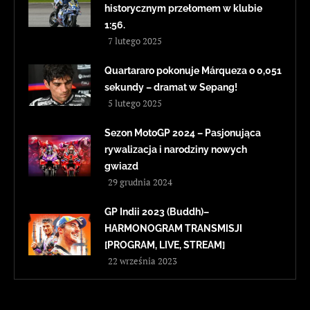
historycznym przełomem w klubie
1:56.
7 lutego 2025
Quartararo pokonuje Márqueza o 0,051
sekundy – dramat w Sepang!
5 lutego 2025
Sezon MotoGP 2024 – Pasjonująca
rywalizacja i narodziny nowych
gwiazd
29 grudnia 2024
GP Indii 2023 (Buddh)–
HARMONOGRAM TRANSMISJI
[PROGRAM, LIVE, STREAM]
22 września 2023