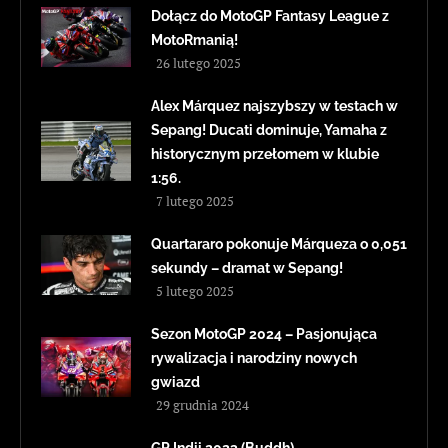
Dołącz do MotoGP Fantasy League z
MotoRmanią!
26 lutego 2025
Alex Márquez najszybszy w testach w
Sepang! Ducati dominuje, Yamaha z
historycznym przełomem w klubie
1:56.
7 lutego 2025
Quartararo pokonuje Márqueza o 0,051
sekundy – dramat w Sepang!
5 lutego 2025
Sezon MotoGP 2024 – Pasjonująca
rywalizacja i narodziny nowych
gwiazd
29 grudnia 2024
GP Indii 2023 (Buddh)–