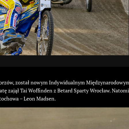
 Gorzów, został nowym Indywidualnym Międzynarodowym 
atę zajął Tai Woffinden z Betard Sparty Wrocław. Natom
stochowa – Leon Madsen.