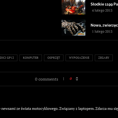
Słodkie 1199 P
4 lutego 2013
Nowa, zwierzę
1 lutego 2013
DICI GP12
KOMPUTER
OSPRZĘT
WYPOSAŻENIE
ZEGARY
0 comments
0
żyje newsami ze świata motocyklowego. Związany z laptopem. Zdarza mu si