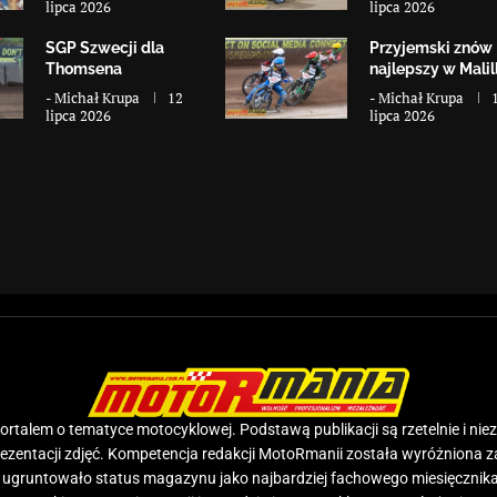
lipca 2026
lipca 2026
SGP Szwecji dla
Przyjemski znów
Thomsena
najlepszy w Malill
-
Michał Krupa
12
-
Michał Krupa
lipca 2026
lipca 2026
rtalem o tematyce motocyklowej. Podstawą publikacji są rzetelnie i nie
prezentacji zdjęć. Kompetencja redakcji MotoRmanii została wyróżniona 
e ugruntowało status magazynu jako najbardziej fachowego miesięcznika