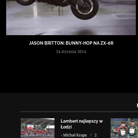
JASON BRITTON: BUNNY-HOP NA ZX-6R
24 stycznia 2014
Lambert najlepszy w
Łodzi
-
Michał Krupa
2